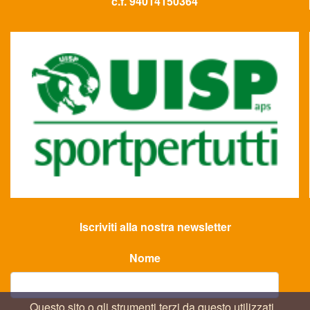
c.f. 94014150364
Iscriviti alla nostra newsletter
Nome
Questo sito o gli strumenti terzi da questo utilizzati