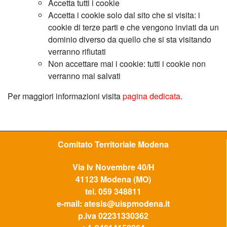
Accetta tutti i cookie
Accetta i cookie solo dal sito che si visita: i
cookie di terze parti e che vengono inviati da un
dominio diverso da quello che si sta visitando
verranno rifiutati
Non accettare mai i cookie: tutti i cookie non
verranno mai salvati
Per maggiori informazioni visita
pagina dedicata
.
Comitato Territoriale Modena
Via Iv Novembre 40/H
41123 Modena (MO)
tel.
059 348811
e-mail:
atesis@uispmodena.it
p.iva 02231330362